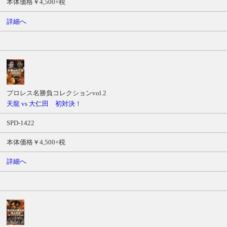
本体価格￥4,500+税
価
格
詳細へ
サ
ン
プ
ル
ム
ー
プロレス名勝負コレクションvol.2
ビ
天龍 vs 大仁田 初対決！
ー
SPD-1422
本体価格￥4,500+税
詳細へ