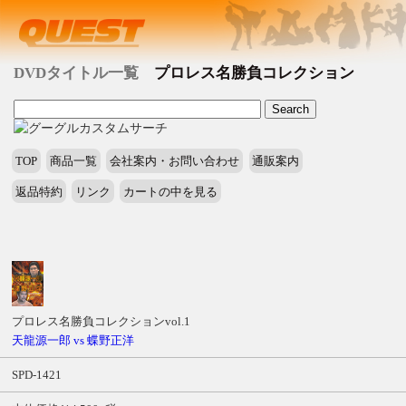
DVDタイトル一覧
プロレス名勝負コレクション
TOP
商品一覧
会社案内・お問い合わせ
通販案内
返品特約
リンク
カートの中を見る
タ
イ
ト
ル
プロレス名勝負コレクションvol.1
商
天龍源一郎 vs 蝶野正洋
品
SPD-1421
番
号