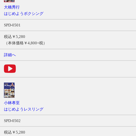
ル
大橋秀行
商
はじめようボクシング
品
SPD-0501
番
号
税込￥5,280
価
（本体価格￥4,800+税）
格
詳細へ
サ
ン
プ
ル
ム
ー
ビ
ー
小林孝至
はじめようレスリング
SPD-0502
税込￥5,280